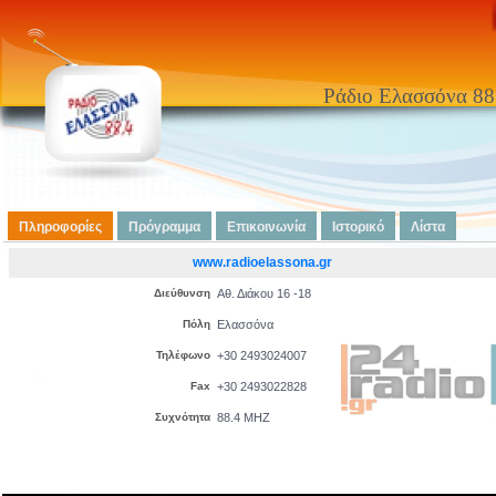
Ράδιο Ελασσόνα 88
Πληροφορίες
Πρόγραμμα
Επικοινωνία
Ιστορικό
Λίστα
www.radioelassona.gr
Διεύθυνση
Αθ. Διάκου 16 -18
Πόλη
Ελασσόνα
Τηλέφωνο
+30 2493024007
Fax
+30 2493022828
Συχνότητα
88.4 MHZ